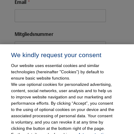
Email
*
m
a
i
l
M
i
Mitgliedsnummer
t
g
l
i
We kindly request your consent
e
d
Our website uses essential cookies and similar
Absenden
s
technologies (hereinafter "Cookies”) by default to
n
ensure basic website functions.
u
We use optional cookies for personalized advertising,
m
content, social networks, user analysis and to help us
m
to improve website navigation and our marketing and
e
performance efforts. By clicking “Accept”, you consent
r
to the using of optional cookies on your device and the
*
associated processing of personal data. Your consent
is voluntary, and you can revoke it at any time by
clicking the button at the bottom right of the page.
© Copyright 2025, Thieme Gruppe